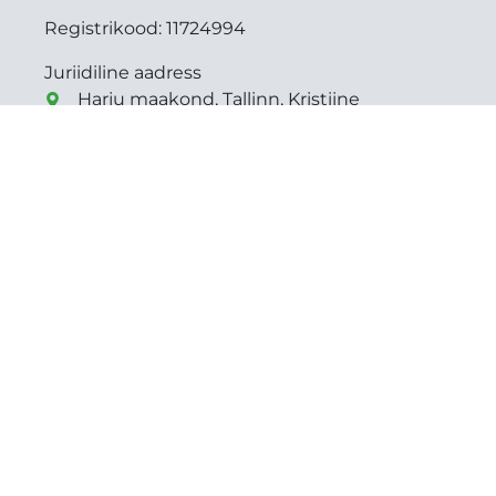
Registrikood:
11724994
Juriidiline aadress
Harju maakond, Tallinn, Kristiine
linnaosa, Pirni tn 7
everster@everster.ee
+372 5084042 (EST)
+372 56976987 (RUS)
Tarmo Valdre
+372 5084042
tarmo@everster.ee