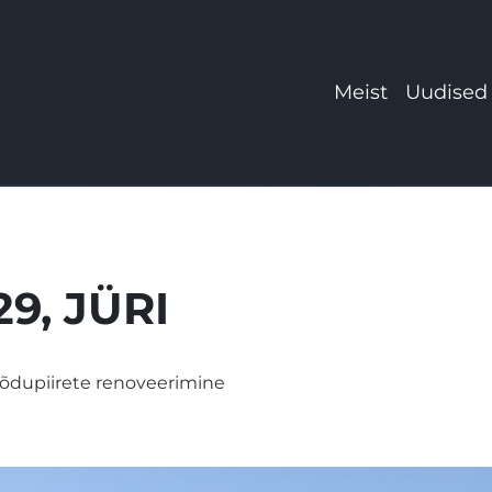
Meist
Uudised
9, JÜRI
 rõdupiirete renoveerimine