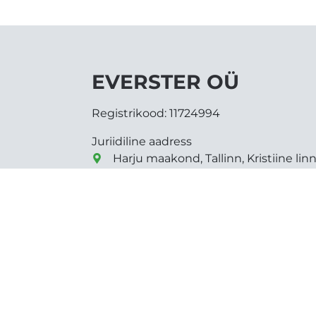
EVERSTER OÜ
Registrikood:
11724994
Juriidiline aadress
Harju maakond, Tallinn, Kristiine linn
everster@everster.ee
+372 5084042 (EST)
+372 56976987 (RUS)
Tarmo Valdre
+372 5084042
tarmo@everster.ee